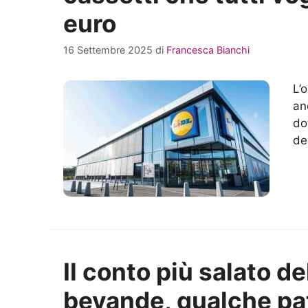
euro
16 Settembre 2025
di
Francesca Bianchi
L’
an
do
de
Il conto più salato de
bevande, qualche pat