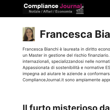
Vai
al
contenuto
Francesca Bi
Francesca Bianchi è laureata in diritto econ
un Master in gestione del rischio finanziario
internazionali, specializzandosi nelle norma
Appassionata di sostenibilità e normative ES
impegna ad aiutare le aziende a conformarsi 
ComplianceJournal.it sono ampiamente apprez
Il furto misterioso 