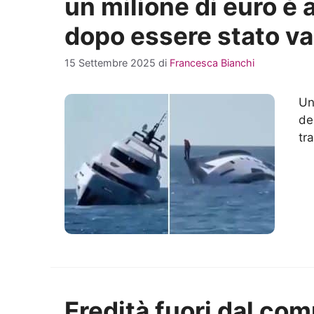
un milione di euro è 
dopo essere stato va
15 Settembre 2025
di
Francesca Bianchi
Un
de
tr
Eredità fuori dal com