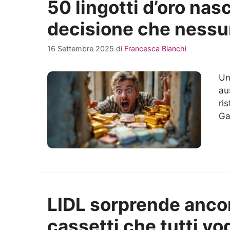
50 lingotti d’oro nasc
decisione che nessu
16 Settembre 2025
di
Francesca Bianchi
Un
au
ri
Ga
LIDL sorprende ancor
cassetti che tutti vo