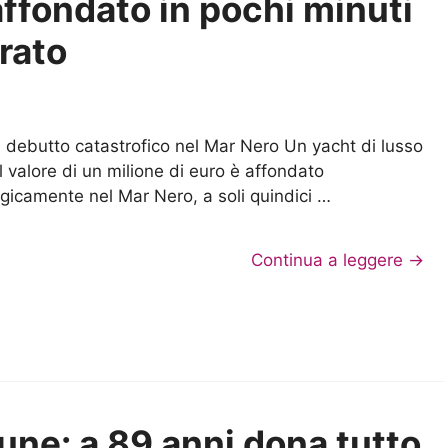
affondato in pochi minuti
rato
 debutto catastrofico nel Mar Nero Un yacht di lusso
l valore di un milione di euro è affondato
agicamente nel Mar Nero, a soli quindici …
Continua a leggere →
une: a 89 anni dona tutto