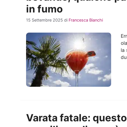
in fumo
15 Settembre 2025
di
Francesca Bianchi
Er
ol
la
du
Varata fatale: questo