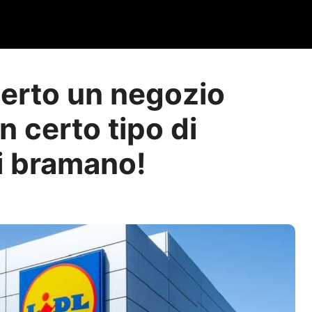
perto un negozio
n certo tipo di
ti bramano!