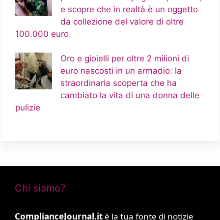
e scopre che in realtà è un oggetto
da collezione del valore di oltre
100.000 euro
Oro e gioielli per oltre 2 milioni di
euro nascosti in un armadio: la
straordinaria scoperta che ha
cambiato la vita di una donna delle
pulizie
Chi siamo?
ComplianceJournal.it
è la tua fonte di notizie