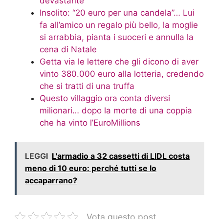
devastante
Insolito: “20 euro per una candela”… Lui
fa all’amico un regalo più bello, la moglie
si arrabbia, pianta i suoceri e annulla la
cena di Natale
Getta via le lettere che gli dicono di aver
vinto 380.000 euro alla lotteria, credendo
che si tratti di una truffa
Questo villaggio ora conta diversi
milionari… dopo la morte di una coppia
che ha vinto l’EuroMillions
LEGGI
L'armadio a 32 cassetti di LIDL costa
meno di 10 euro: perché tutti se lo
accaparrano?
Vota questo post