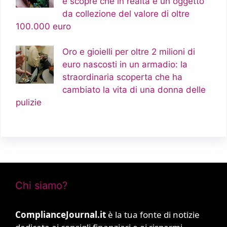
e scopre che in realtà è un oggetto
da collezione del valore di oltre
100.000 euro
Oro e gioielli per oltre 2 milioni di
euro nascosti in un armadio: la
straordinaria scoperta che ha
cambiato la vita di una donna delle
pulizie
Chi siamo?
ComplianceJournal.it
è la tua fonte di notizie