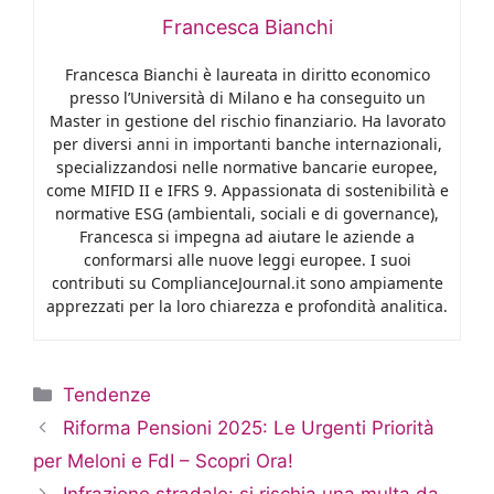
Francesca Bianchi
Francesca Bianchi è laureata in diritto economico
presso l’Università di Milano e ha conseguito un
Master in gestione del rischio finanziario. Ha lavorato
per diversi anni in importanti banche internazionali,
specializzandosi nelle normative bancarie europee,
come MIFID II e IFRS 9. Appassionata di sostenibilità e
normative ESG (ambientali, sociali e di governance),
Francesca si impegna ad aiutare le aziende a
conformarsi alle nuove leggi europee. I suoi
contributi su ComplianceJournal.it sono ampiamente
apprezzati per la loro chiarezza e profondità analitica.
Categorie
Tendenze
Riforma Pensioni 2025: Le Urgenti Priorità
per Meloni e FdI – Scopri Ora!
Infrazione stradale: si rischia una multa da