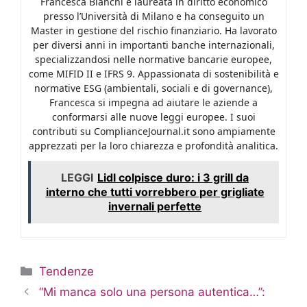
Francesca Bianchi è laureata in diritto economico
presso l’Università di Milano e ha conseguito un
Master in gestione del rischio finanziario. Ha lavorato
per diversi anni in importanti banche internazionali,
specializzandosi nelle normative bancarie europee,
come MIFID II e IFRS 9. Appassionata di sostenibilità e
normative ESG (ambientali, sociali e di governance),
Francesca si impegna ad aiutare le aziende a
conformarsi alle nuove leggi europee. I suoi
contributi su ComplianceJournal.it sono ampiamente
apprezzati per la loro chiarezza e profondità analitica.
LEGGI
Lidl colpisce duro: i 3 grill da
interno che tutti vorrebbero per grigliate
invernali perfette
Categorie
Tendenze
“Mi manca solo una persona autentica…”: