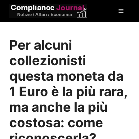
Vai
Menu
al
contenuto
Per alcuni
collezionisti
questa moneta da
1 Euro è la più rara,
ma anche la più
costosa: come
riconoscerla?