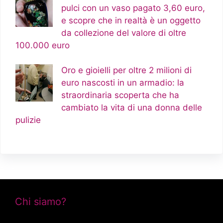
pulci con un vaso pagato 3,60 euro,
e scopre che in realtà è un oggetto
da collezione del valore di oltre
100.000 euro
Oro e gioielli per oltre 2 milioni di
euro nascosti in un armadio: la
straordinaria scoperta che ha
cambiato la vita di una donna delle
pulizie
Chi siamo?