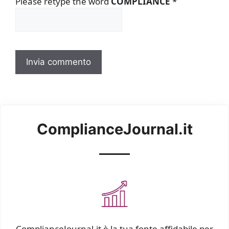
Please retype the word
COMPLIANCE
*
ComplianceJournal.it
ComplianceJournal.it è la tua fonte affidabile per