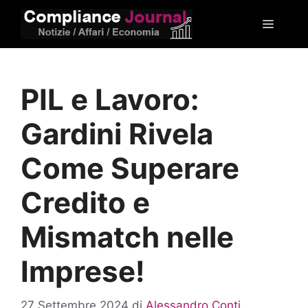
Vai
Menu
al
contenuto
PIL e Lavoro:
Gardini Rivela
Come Superare
Credito e
Mismatch nelle
Imprese!
27 Settembre 2024
di
Alessandro Conti