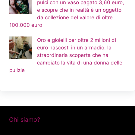
pulci con un vaso pagato 3,60 euro,
e scopre che in realtà è un oggetto
da collezione del valore di oltre
100.000 euro
Oro e gioielli per oltre 2 milioni di
euro nascosti in un armadio: la
straordinaria scoperta che ha
cambiato la vita di una donna delle
pulizie
Chi siamo?