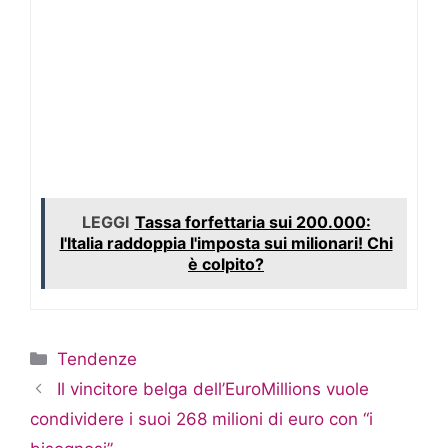
LEGGI
Tassa forfettaria sui 200.000:
l'Italia raddoppia l'imposta sui milionari! Chi
è colpito?
Categorie
Tendenze
Il vincitore belga dell’EuroMillions vuole
condividere i suoi 268 milioni di euro con “i