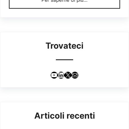
Per saperne di più…
Trovateci
YouTube
LinkedIn
X
Email
Articoli recenti