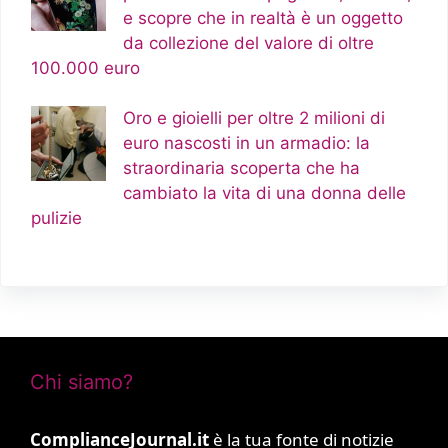
e scopre che in realtà è un oggetto
da collezione del valore di oltre
100.000 euro
Oro e gioielli per oltre 2 milioni di
euro nascosti in un armadio: la
straordinaria scoperta che ha
cambiato la vita di una donna delle
pulizie
Chi siamo?
ComplianceJournal.it
è la tua fonte di notizie