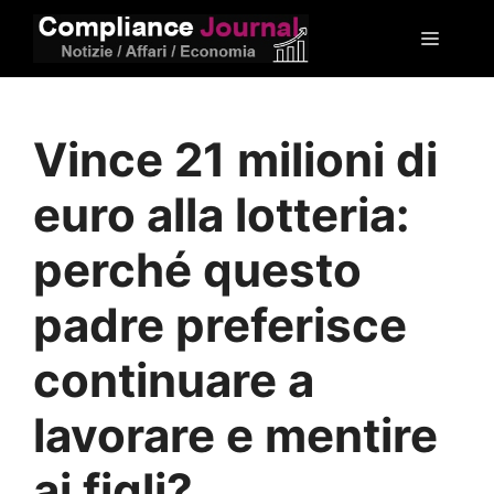
Vai
Menu
al
contenuto
Vince 21 milioni di
euro alla lotteria:
perché questo
padre preferisce
continuare a
lavorare e mentire
ai figli?