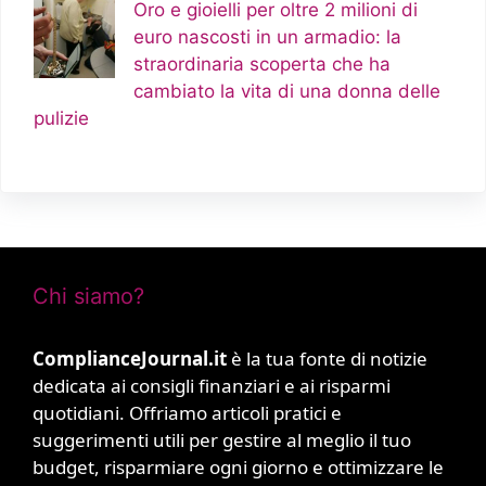
Oro e gioielli per oltre 2 milioni di
euro nascosti in un armadio: la
straordinaria scoperta che ha
cambiato la vita di una donna delle
pulizie
Chi siamo?
ComplianceJournal.it
è la tua fonte di notizie
dedicata ai consigli finanziari e ai risparmi
quotidiani. Offriamo articoli pratici e
suggerimenti utili per gestire al meglio il tuo
budget, risparmiare ogni giorno e ottimizzare le