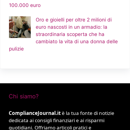
100.000 euro
Oro e gioielli per oltre 2 milioni di
euro nascosti in un armadio: la
straordinaria scoperta che ha
cambiato la vita di una donna delle
pulizie
Chi siamo?
ComplianceJournal.it
è la tua fonte di notizie
dedicata ai consigli finanziari e ai risparmi
quotidiani. Offriamo articoli pratici e