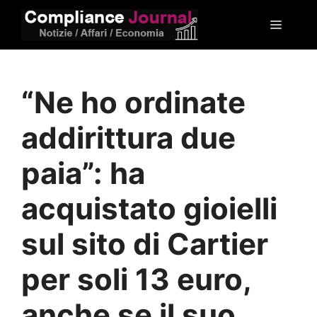
Vai
Menu
al
contenuto
“Ne ho ordinate
addirittura due
paia”: ha
acquistato gioielli
sul sito di Cartier
per soli 13 euro,
anche se il suo