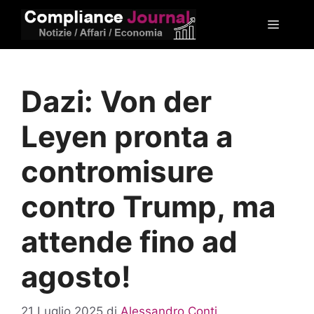
Vai
Menu
al
contenuto
Dazi: Von der
Leyen pronta a
contromisure
contro Trump, ma
attende fino ad
agosto!
21 Luglio 2025
di
Alessandro Conti