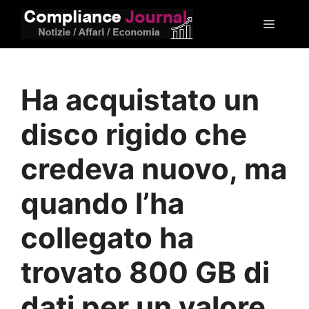
Vai
Menu
al
contenuto
Ha acquistato un
disco rigido che
credeva nuovo, ma
quando l’ha
collegato ha
trovato 800 GB di
dati per un valore