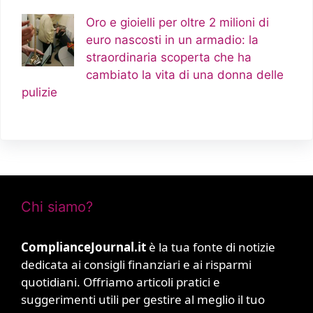
Oro e gioielli per oltre 2 milioni di
euro nascosti in un armadio: la
straordinaria scoperta che ha
cambiato la vita di una donna delle
pulizie
Chi siamo?
ComplianceJournal.it
è la tua fonte di notizie
dedicata ai consigli finanziari e ai risparmi
quotidiani. Offriamo articoli pratici e
suggerimenti utili per gestire al meglio il tuo