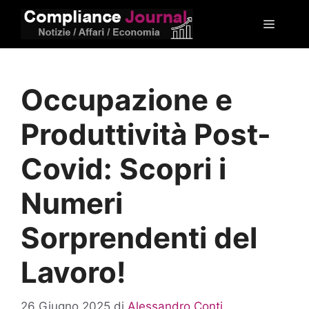
Vai
Menu
al
contenuto
Occupazione e
Produttività Post-
Covid: Scopri i
Numeri
Sorprendenti del
Lavoro!
26 Giugno 2025
di
Alessandro Conti