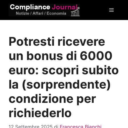
Vai
Menu
al
contenuto
Potresti ricevere
un bonus di 6000
euro: scopri subito
la (sorprendente)
condizione per
richiederlo
12 Settembre 2025
di
Francesca Bianchi