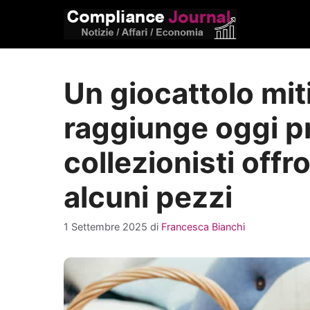
Vai
al
contenuto
Un giocattolo mit
raggiunge oggi pre
collezionisti off
alcuni pezzi
1 Settembre 2025
di
Francesca Bianchi