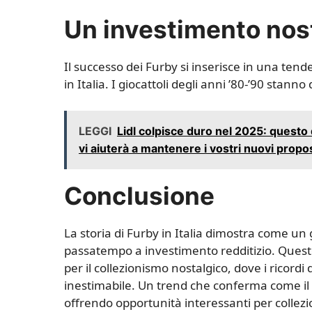
Un investimento nost
Il successo dei Furby si inserisce in una tend
in Italia. I giocattoli degli anni ’80-’90 stann
LEGGI
Lidl colpisce duro nel 2025: questo
vi aiuterà a mantenere i vostri nuovi propos
Conclusione
La storia di Furby in Italia dimostra come un
passatempo a investimento redditizio. Questo 
per il collezionismo nostalgico, dove i ricordi 
inestimabile. Un trend che conferma come il 
offrendo opportunità interessanti per collezion