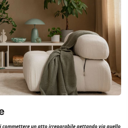
e
di commettere un atto irreparabile gettando via quello