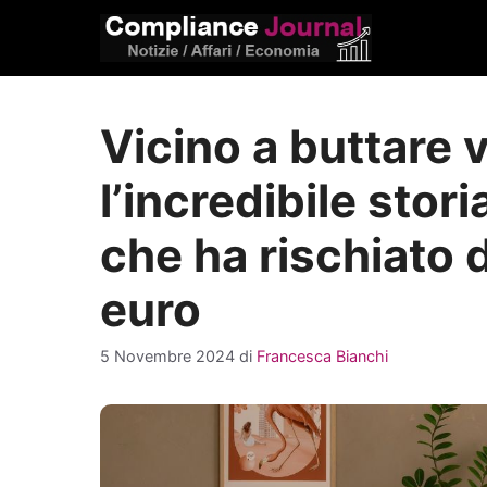
Vai
al
contenuto
Vicino a buttare 
l’incredibile stor
che ha rischiato d
euro
5 Novembre 2024
di
Francesca Bianchi