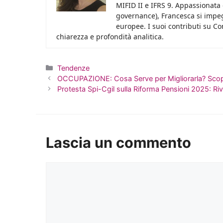
MIFID II e IFRS 9. Appassionata d
governance), Francesca si impeg
europee. I suoi contributi su C
chiarezza e profondità analitica.
Categorie
Tendenze
OCCUPAZIONE: Cosa Serve per Migliorarla? Scopr
Protesta Spi-Cgil sulla Riforma Pensioni 2025: Riv
Lascia un commento
Commento