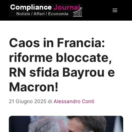
Vai
Menu
al
contenuto
Caos in Francia:
riforme bloccate,
RN sfida Bayrou e
Macron!
21 Giugno 2025
di
Alessandro Conti