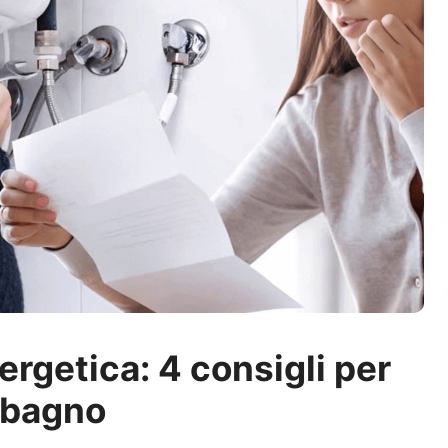
nergetica: 4 consigli per
abagno