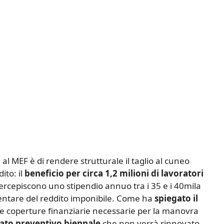
al MEF è di rendere strutturale il taglio al cuneo
ito: il
beneficio per circa 1,2 milioni di lavoratori
ercepiscono uno stipendio annuo tra i 35 e i 40mila
entare del reddito imponibile. Come ha
spiegato il
 le coperture finanziarie necessarie per la manovra
ato preventivo biennale
che non verrà rinnovato