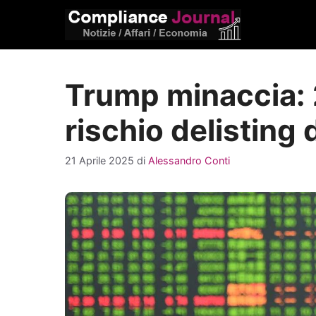
Vai
al
contenuto
Trump minaccia: 
rischio delisting
21 Aprile 2025
di
Alessandro Conti