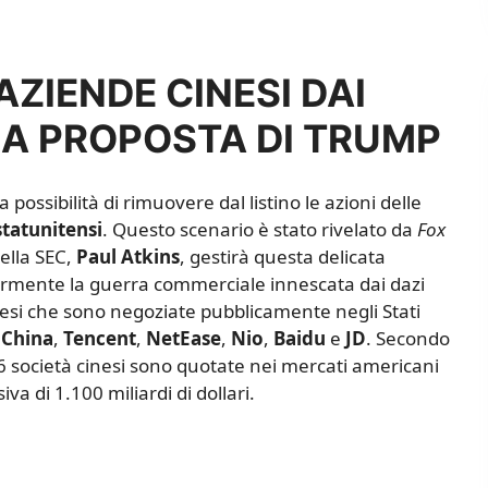
ZIENDE CINESI DAI
IMA PROPOSTA DI TRUMP
 possibilità di rimuovere dal listino le azioni delle
statunitensi
. Questo scenario è stato rivelato da
Fox
della SEC,
Paul
Atkins
, gestirà questa delicata
iormente la guerra commerciale innescata dai dazi
inesi che sono negoziate pubblicamente negli Stati
China
,
Tencent
,
NetEase
,
Nio
,
Baidu
e
JD
. Secondo
 società cinesi sono quotate nei mercati americani
a di 1.100 miliardi di dollari.