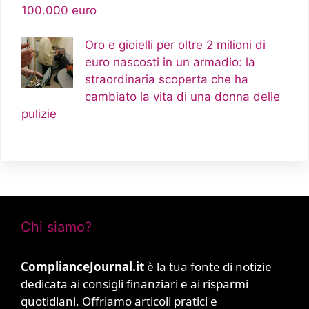
100.000 euro
Oro e gioielli per oltre 2 milioni di
euro nascosti in un armadio: la
straordinaria scoperta che ha
cambiato la vita di una donna delle
pulizie
Chi siamo?
ComplianceJournal.it
è la tua fonte di notizie
dedicata ai consigli finanziari e ai risparmi
quotidiani. Offriamo articoli pratici e