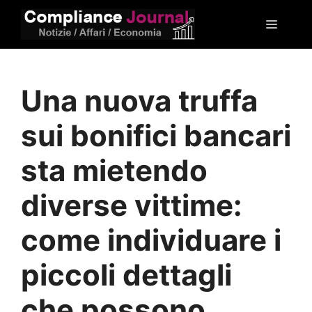
Vai
Menu
al
contenuto
Una nuova truffa
sui bonifici bancari
sta mietendo
diverse vittime:
come individuare i
piccoli dettagli
che possono