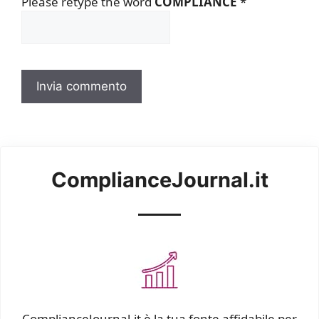
Please retype the word
COMPLIANCE
*
ComplianceJournal.it
ComplianceJournal.it è la tua fonte affidabile per