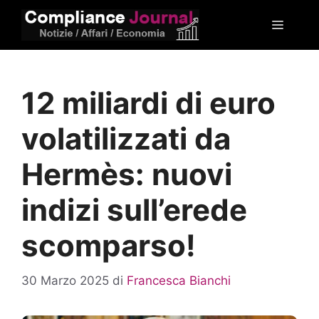
Vai
Menu
al
contenuto
12 miliardi di euro
volatilizzati da
Hermès: nuovi
indizi sull’erede
scomparso!
30 Marzo 2025
di
Francesca Bianchi