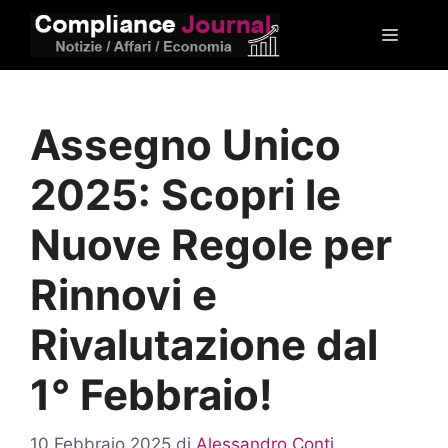
Vai
Menu
al
contenuto
Assegno Unico
2025: Scopri le
Nuove Regole per
Rinnovi e
Rivalutazione dal
1° Febbraio!
10 Febbraio 2025
di
Alessandro Conti