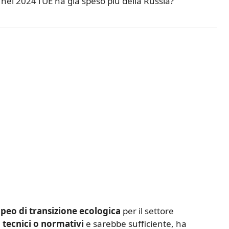
 nel 2024 l’UE ha già speso più della Russia?
opeo di transizione ecologica
per il settore
 tecnici o normativi
e sarebbe sufficiente, ha