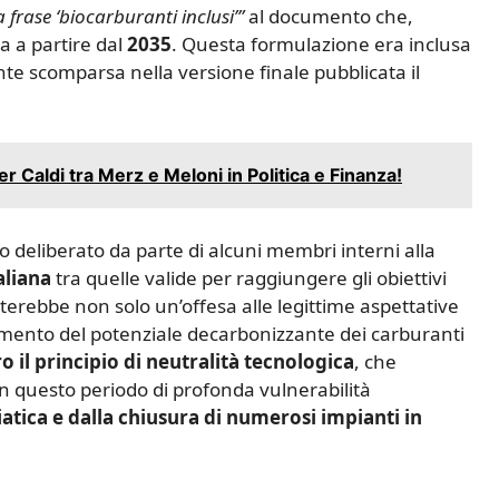
frase ‘biocarburanti inclusi’”
al documento che,
a a partire dal
2035
. Questa formulazione era inclusa
te scomparsa nella versione finale pubblicata il
r Caldi tra Merz e Meloni in Politica e Finanza!
to deliberato da parte di alcuni membri interni alla
aliana
tra quelle valide per raggiungere gli obiettivi
nterebbe non solo un’offesa alle legittime aspettative
cimento del potenziale decarbonizzante dei carburanti
o il principio di neutralità tecnologica
, che
in questo periodo di profonda vulnerabilità
atica e dalla chiusura di numerosi impianti in