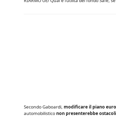
RIARMO UE/ Qual è l’utilità del fondo Safe, se
Secondo Gaboardi,
modificare il piano eur
automobilistico
non presenterebbe ostacoli