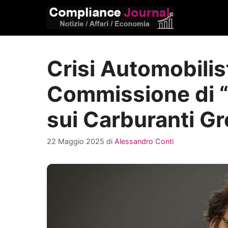
Vai
al
contenuto
Crisi Automobilist
Commissione di “
sui Carburanti Gr
22 Maggio 2025
di
Alessandro Conti