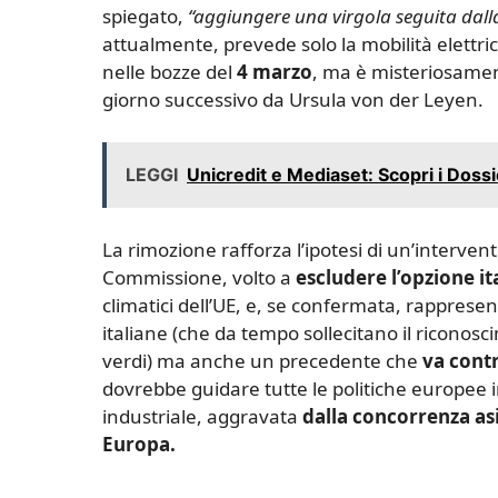
spiegato,
“aggiungere una virgola seguita dalla 
attualmente, prevede solo la mobilità elettric
nelle bozze del
4 marzo
, ma è misteriosamen
giorno successivo da Ursula von der Leyen.
LEGGI
Unicredit e Mediaset: Scopri i Dossie
La rimozione rafforza l’ipotesi di un’interven
Commissione, volto a
escludere l’opzione it
climatici dell’UE, e, se confermata, rapprese
italiane (che da tempo sollecitano il riconos
verdi) ma anche un precedente che
va contr
dovrebbe guidare tutte le politiche europee 
industriale, aggravata
dalla concorrenza asi
Europa.