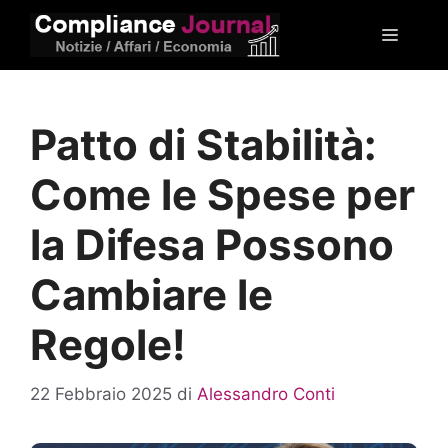
Vai
Menu
al
contenuto
Patto di Stabilità:
Come le Spese per
la Difesa Possono
Cambiare le
Regole!
22 Febbraio 2025
di
Alessandro Conti