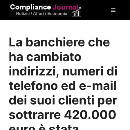
Vai
Menu
al
contenuto
La banchiere che
ha cambiato
indirizzi, numeri di
telefono ed e-mail
dei suoi clienti per
sottrarre 420.000
euro è stata