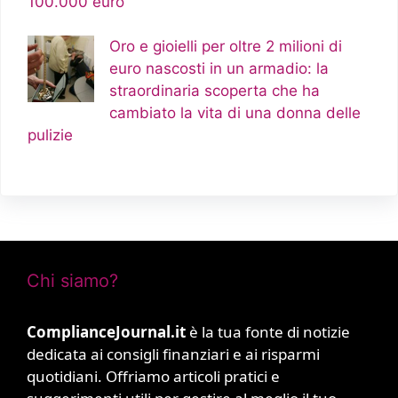
100.000 euro
Oro e gioielli per oltre 2 milioni di
euro nascosti in un armadio: la
straordinaria scoperta che ha
cambiato la vita di una donna delle
pulizie
Chi siamo?
ComplianceJournal.it
è la tua fonte di notizie
dedicata ai consigli finanziari e ai risparmi
quotidiani. Offriamo articoli pratici e