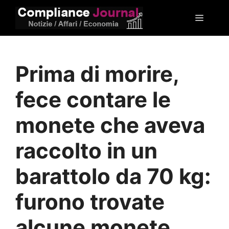
Vai
Menu
al
contenuto
Prima di morire,
fece contare le
monete che aveva
raccolto in un
barattolo da 70 kg:
furono trovate
alcune monete