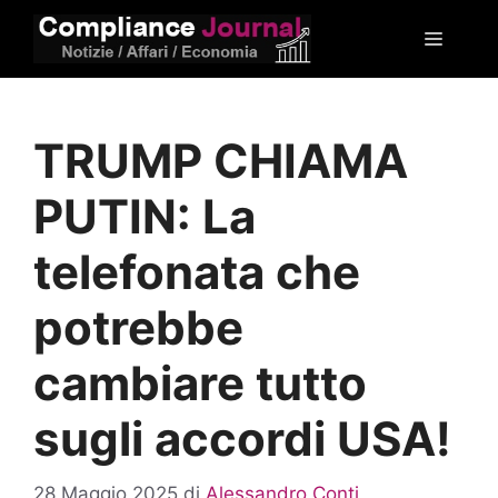
Vai
Menu
al
contenuto
TRUMP CHIAMA
PUTIN: La
telefonata che
potrebbe
cambiare tutto
sugli accordi USA!
28 Maggio 2025
di
Alessandro Conti