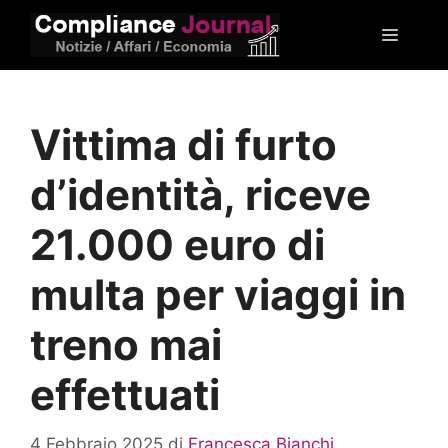
Vai
Menu
al
contenuto
Vittima di furto
d’identità, riceve
21.000 euro di
multa per viaggi in
treno mai
effettuati
4 Febbraio 2025
di
Francesca Bianchi