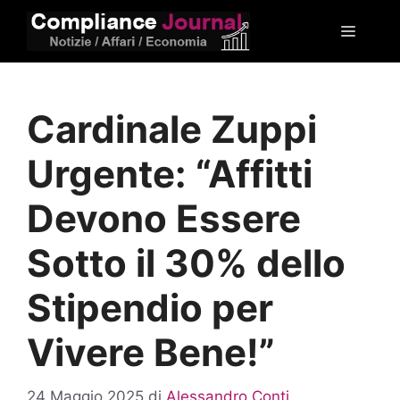
Vai
Menu
al
contenuto
Cardinale Zuppi
Urgente: “Affitti
Devono Essere
Sotto il 30% dello
Stipendio per
Vivere Bene!”
24 Maggio 2025
di
Alessandro Conti