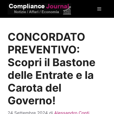
Vai
Menu
al
contenuto
CONCORDATO
PREVENTIVO:
Scopri il Bastone
delle Entrate e la
Carota del
Governo!
24 Settembre 2024
di
Alessandro Conti