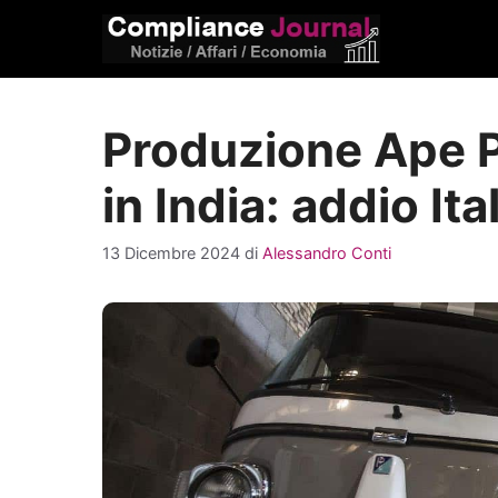
Vai
al
contenuto
Produzione Ape Pi
in India: addio Ita
13 Dicembre 2024
di
Alessandro Conti