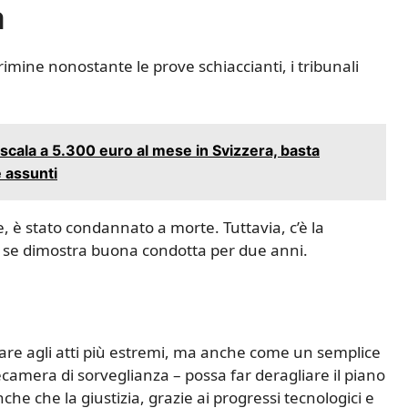
a
imine nonostante le prove schiaccianti, i tribunali
 scala a 5.300 euro al mese in Svizzera, basta
e assunti
e, è stato condannato a morte. Tuttavia, c’è la
o se dimostra buona condotta per due anni.
tare agli atti più estremi, ma anche come un semplice
ecamera di sorveglianza – possa far deragliare il piano
he che la giustizia, grazie ai progressi tecnologici e