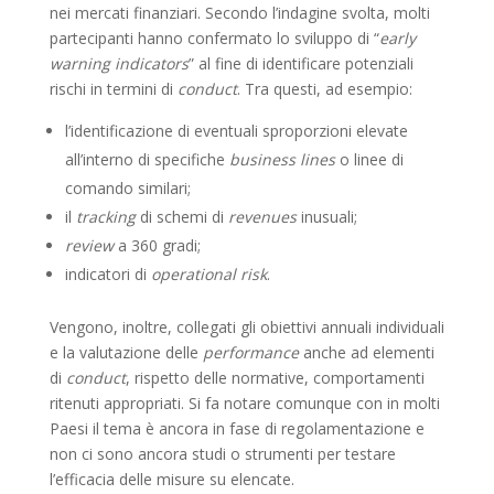
nei mercati finanziari. Secondo l’indagine svolta, molti
partecipanti hanno confermato lo sviluppo di “
early
warning indicators
” al fine di identificare potenziali
rischi in termini di
conduct
. Tra questi, ad esempio:
l’identificazione di eventuali sproporzioni elevate
all’interno di specifiche
business lines
o linee di
comando similari;
il
tracking
di schemi di
revenues
inusuali;
review
a 360 gradi;
indicatori di
operational risk
.
Vengono, inoltre, collegati gli obiettivi annuali individuali
e la valutazione delle
performance
anche ad elementi
di
conduct
, rispetto delle normative, comportamenti
ritenuti appropriati. Si fa notare comunque con in molti
Paesi il tema è ancora in fase di regolamentazione e
non ci sono ancora studi o strumenti per testare
l’efficacia delle misure su elencate.