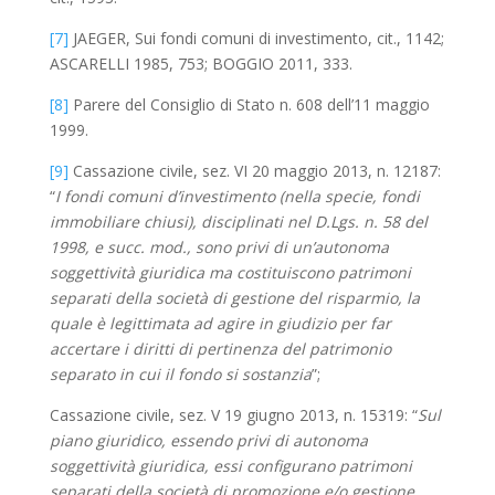
[7]
JAEGER, Sui fondi comuni di investimento, cit., 1142;
ASCARELLI 1985, 753; BOGGIO 2011, 333.
[8]
Parere del Consiglio di Stato n. 608 dell’11 maggio
1999.
[9]
Cassazione civile, sez. VI 20 maggio 2013, n. 12187:
“
I fondi comuni d’investimento (nella specie, fondi
immobiliare chiusi), disciplinati nel D.Lgs. n. 58 del
1998, e succ. mod., sono privi di un’autonoma
soggettività giuridica ma costituiscono patrimoni
separati della società di gestione del risparmio, la
quale è legittimata ad agire in giudizio per far
accertare i diritti di pertinenza del patrimonio
separato in cui il fondo si sostanzia
”;
Cassazione civile, sez. V 19 giugno 2013, n. 15319: “
Sul
piano giuridico, essendo privi di autonoma
soggettività giuridica, essi configurano patrimoni
separati della società di promozione e/o gestione,