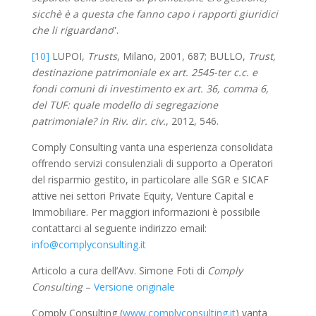
sicchè è a questa che fanno capo i rapporti giuridici
che li riguardano
”.
[10]
LUPOI,
Trusts
, Milano, 2001, 687; BULLO,
Trust,
destinazione patrimoniale ex art. 2545-ter c.c. e
fondi comuni di investimento ex art. 36, comma 6,
del TUF: quale modello di segregazione
patrimoniale? in Riv. dir. civ.
, 2012, 546.
Comply Consulting vanta una esperienza consolidata
offrendo servizi consulenziali di supporto a Operatori
del risparmio gestito, in particolare alle SGR e SICAF
attive nei settori Private Equity, Venture Capital e
Immobiliare. Per maggiori informazioni è possibile
contattarci al seguente indirizzo email:
info@complyconsulting.it
Articolo a cura dell’Avv. Simone Foti di
Comply
Consulting
–
Versione originale
Comply Consulting (
www.complyconsulting.it
) vanta