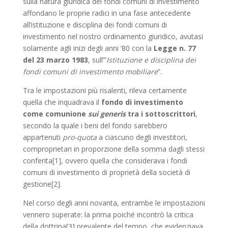
sulla natura giuridica dei fondi comuni di investimento
affondano le proprie radici in una fase antecedente
all’istituzione e disciplina dei fondi comuni di
investimento nel nostro ordinamento giuridico, avutasi
solamente agli inizi degli anni ’80 con la
Legge n. 77
del 23 marzo 1983
, sull’”
Istituzione e disciplina dei
fondi comuni di investimento mobiliare
”.
Tra le impostazioni più risalenti, rileva certamente
quella che inquadrava il
fondo di investimento
come comunione
sui generis
tra i sottoscrittori
,
secondo la quale i beni del fondo sarebbero
appartenuti
pro-quota
a ciascuno degli investitori,
comproprietari in proporzione della somma dagli stessi
conferita[1], ovvero quella che considerava i fondi
comuni di investimento di proprietà della società di
gestione[2].
Nel corso degli anni novanta, entrambe le impostazioni
vennero superate: la prima poiché incontrò la critica
della dottrina[3] prevalente del tempo, che evidenziava